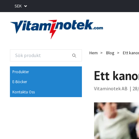
SEK
Hem
Blog
Ett kanons
Ett kanon
Produkter
E-Böcker
Vitaminotek AB
|
28/
Kontakta Oss