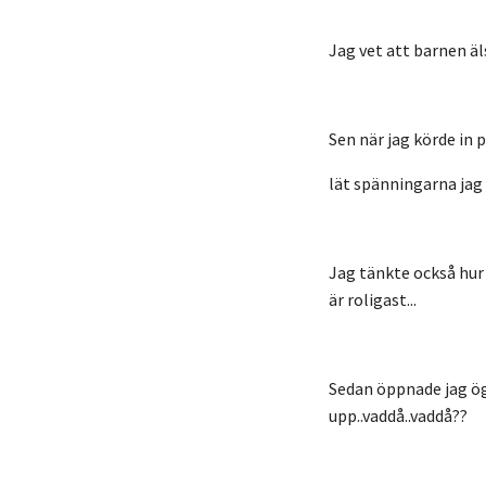
Jag vet att b
arnen äl
Sen när jag körde in 
lät spänningarna jag 
Jag tänkte också hur 
är roligast...
Sedan öppnade jag ögo
upp..vaddå..vaddå??