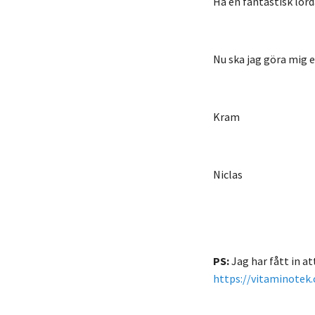
Ha en fantastisk
lörd
Nu ska jag göra mig e
Kram
Niclas
PS:
Jag har fått in a
https://vitaminotek