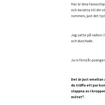
Här är dina favvochip
och berätta till din 
rummen, just det tycke
Jag satte på radion i
och duschade..
Ja ni förstår poängen
Det är just emellan 
du träffa ett par ko
slappna av i kroppen
mötet".