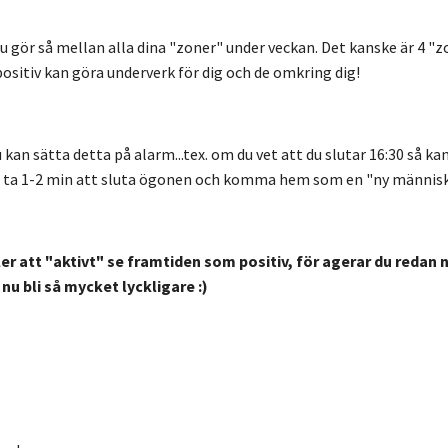
 gör så mellan alla dina "zoner" under veckan. Det kanske är 4 "z
ositiv kan göra underverk för dig och de omkring dig!
u kan sätta detta på
alarm...tex. om du vet att du slutar 16:30 så ka
a ta 1-2 min att sluta ögonen och komma hem som en "ny människ
ler att "aktivt" se framtiden som positiv, för agerar du redan n
u bli så mycket lyckligare :)