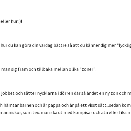
ller hur :)!
 hur du kan göra din vardag bättre så att du känner dig mer
"lycklig
 man sig fram och tillbaka mellan olika "zoner".
l jobbet och sätter nycklarna i dörren där så är det en ny zon och m
h hämtar barnen och är pappa och är på ett visst sätt
...sedan kom
a människor, som tex. man ska ut med kompisar och äta eller fika 