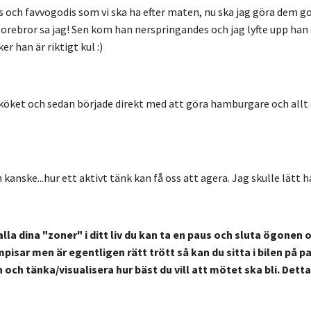
s och favvogodis som vi ska ha efter maten
, nu ska jag göra dem g
storebror sa jag! Sen kom han nerspringandes och jag lyfte upp h
r han är riktigt kul :)
 köket
och sedan började direkt med att göra hamburgare och allt dä
 kanske...hur ett aktivt tänk kan få oss att agera. Jag skulle lät
alla dina "zoner" i ditt liv du kan ta en paus och sluta ögonen 
mpisar men är egentligen rätt trött så kan du sitta i bilen på 
 och tänka/visualisera hur bäst du vill att mötet ska bli. Dett