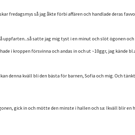
skar fredagsmys så jag åkte förbi affären och handlade deras favvo
på uppfarten...så satte jag mig tyst i en minut och slöt ögonen och
hade i kroppen försvinna och andas in och ut ~10ggr
, jag kände bl.
kan denna kväll bli den bästa för barnen,
Sofia och mig
. Och tänk
nen, gick in och mötte den minste i hallen och sa: Ikväll blir en he