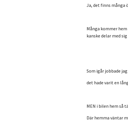
Ja, det finns många öv
Många kommer
hem f
kanske delar med sig
Som igår jobbade ja
det hade varit en lång
MEN i bilen hem så t
Där hemma väntar min 