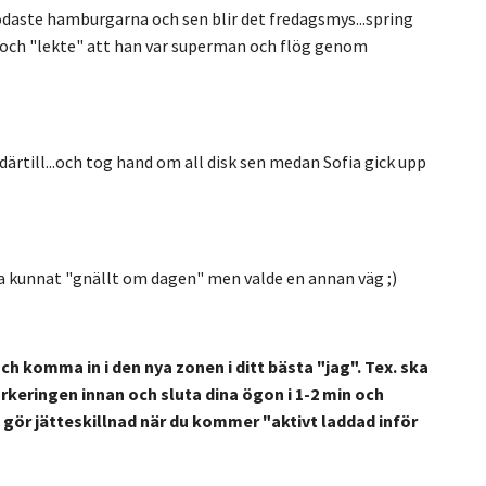
odaste hamburgarna och sen blir det fredagsmys...spring
an och "lekte" att han var superman och flög genom
rtill...och tog hand om all disk sen
medan Sofia gick upp
t ha kunnat "gnällt om dagen" men valde en annan väg
;)
och komma in i den nya zonen i ditt bästa "jag". Tex. ska
parkeringen innan och sluta dina ögon i 1-2 min och
a gör jätteskillnad när du kommer "aktivt laddad inför