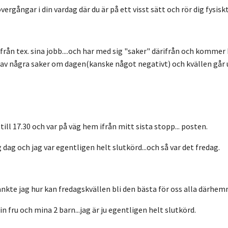
ergångar i din vardag där du är på ett visst sätt och rör dig fysisk
rån tex. sina
jobb
.
...och har med sig "saker" därifrån och kommer
 av några
saker om dagen(kanske något negativt)
och kvällen går 
g
till 17.30 och
var på väg hem ifrån mitt sista stopp...
posten.
 dag och jag var egentligen helt slutkörd...och så var det fredag.
änkte jag hur kan fredagskvällen bli den bästa för oss alla därhe
fru och mina 2 barn...jag är ju egentligen helt slutkörd.