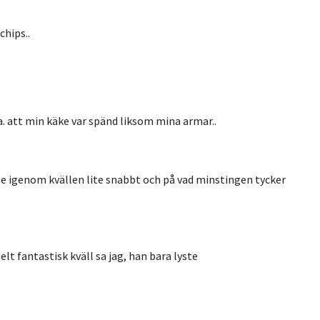
chips..
a.
att min käke var spänd liksom mina
armar..
te igenom kvällen lite snabbt och på vad minstingen tycker
lt fantastisk kväll sa jag, han bara lyste