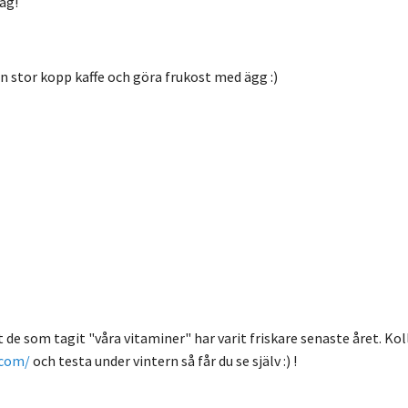
ag!
n stor kopp kaffe och göra frukost med ägg :)
tt de som tagit "våra vitaminer" har varit friskare senaste året. 
.com/
och testa under vintern så får du se själv
:) !