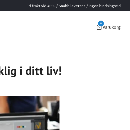
Fri frakt vid 499:- / Snabb leverans / Ingen bindningstid
0
Varukorg
ig i ditt liv!