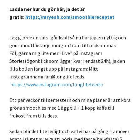
Ladda ner hur du gör här, ja det är
gratis:
https://mryeah.com/smoothiereceptet
Jag gjorde en sats igår kväll så nu har jag en nyttig och
god smoothie varje morgon fram till midsommar.
Följ gärna mig lite mer "Live" på Instagram
Stories(ögonblick som ligger kvar i endast 24h), ja den
lilla bollen längst upp på Instagram: Mitt
Instagramnamn är @longlifefeeds
https://www.instagram.com/longlifefeeds/
Ett par veckor till semestern och mina planer är att köra
gröna smoothies med 1 ägg till + 1 kopp kaffe till
frukost fram tills dess.
Sedan blir det lite ledigt och vad vi har på gång framöver
är att i slutet av augusti börja med fasta(halvfasta) 5