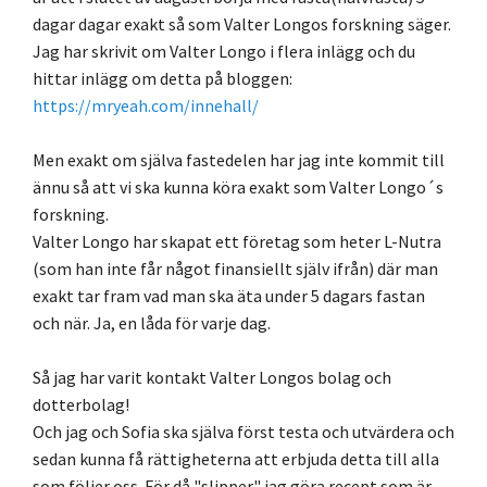
dagar dagar exakt så som Valter Longos forskning säger.
Jag har skrivit om Valter Longo i flera inlägg och du
hittar inlägg om detta på bloggen:
https://mryeah.com/innehall/
Men exakt om själva fastedelen har jag inte kommit till
ännu så att vi ska kunna köra exakt som Valter Longo´s
forskning.
Valter Longo har skapat ett företag som heter L-Nutra
(som han inte får något finansiellt själv ifrån) där man
exakt tar fram vad man ska äta under 5 dagars fastan
och när. Ja, en låda för varje dag.
Så jag har varit kontakt Valter Longos bolag och
dotterbolag!
Och jag och Sofia ska själva först testa och utvärdera och
sedan kunna få rättigheterna att erbjuda detta till alla
som följer oss. För då "slipper" jag göra recept som är