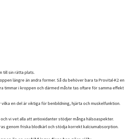
ill sin rätta plats.
 kroppen längre än andra former. Så du behöver bara ta Provital-K2 en
ra timmar i kroppen och därmed måste tas oftare för samma effekt
ilka en del är viktiga för benbildning, hjärta och muskelfunktion.
och vi vet alla att antioxidanter stödjer många hälsoaspekter.
eras genom friska blodkärl och stödja korrekt kalciumabsorption.