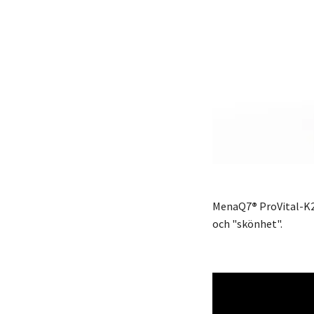
MenaQ7
®
ProVital-K2
och "skönhet".