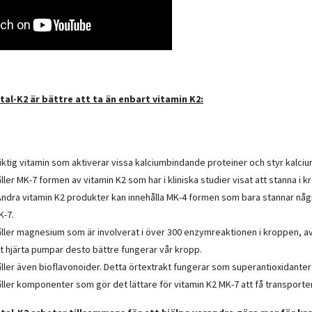
tal-K2 är bättre att ta än enbart vitamin K2:
iktig vitamin som aktiverar vissa kalciumbindande proteiner och styr kalcium t
åller MK-7 formen av vitamin K2 som har i kliniska studier visat att stanna i
ndra vitamin K2 produkter kan innehålla MK-4 formen som bara stannar någ
K-7.
åller magnesium som är involverat i över 300 enzymreaktionen i kroppen, av v
rt hjärta pumpar desto bättre fungerar vår kropp.
åller även bioflavonoider. Detta örtextrakt fungerar som superantioxidanter 
åller komponenter som gör det lättare för vitamin K2 MK-7 att få transport