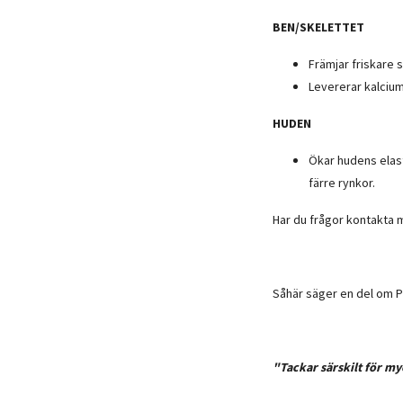
BEN/SKELETTET
Främjar friskare 
Levererar kalcium
HUDEN
Ökar hudens elast
färre rynkor.
Har du frågor kontakta 
Såhär säger en del om Pr
"Tackar särskilt för m