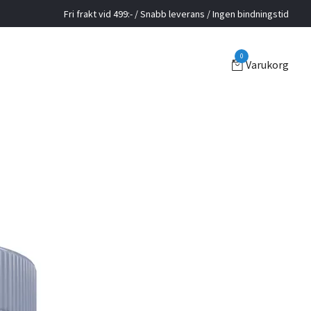
Fri frakt vid 499:- / Snabb leverans / Ingen bindningstid
0
Varukorg