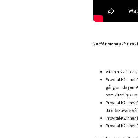
Varför MenaQ7
®
ProVi
Vitamin K2 är en v
Provital-K2 inneh
gång om dagen. A
som vitamin K2 M
Provital-K2 inneh
Ju effektivare vå
Provital-K2 inneh
Provital-K2 inneh