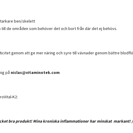
starkare ben/skelett
 till de områden som behöver det och bort från där det ej behövs.
icitet genom att ge mer näring och syre till vävnader genom bättre blodfl
mig på
niclas@vitaminotek.com
oVital-K2:
ycket bra produkt! Mina kroniska inflammationer har minskat markant! 