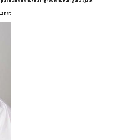
ppen än en enskild ingrediens kan göra själv.
K2
här: