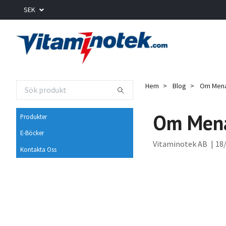
SEK
Hem
Blog
Om MenaQ
Om Mena
Produkter
E-Böcker
Vitaminotek AB
|
18/
Kontakta Oss