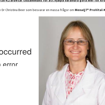
ital-K2 arbetar tillsammans för att hjälpa varandra göra mer för kro
av Dr Christina Beer som besvarar en massa frågor om
MenaQ7® ProVital-