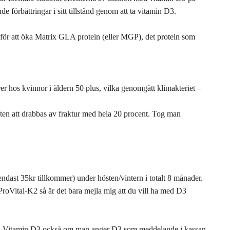
 förbättringar i sitt tillstånd genom att ta vitamin D3.
 för att öka Matrix GLA protein (eller MGP), det protein som
urer hos kvinnor i åldern 50 plus, vilka genomgått klimakteriet –
en att drabbas av fraktur med hela 20 procent. Tog man
ndast 35kr tillkommer) under hösten/vintern i totalt 8 månader.
roVital-K2 så är det bara mejla mig att du vill ha med D3
ltså Vitamin D3 också om man anger D3 som meddelande i kassan