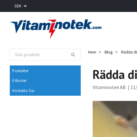
SEK
Hem
Blog
Rädda di
Rädda di
Produkter
E-Böcker
Vitaminotek AB
|
11/
Kontakta Oss