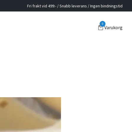
Fri frakt vid 499:- / Snabb leverans / Ingen bindningstid
0
Varukorg