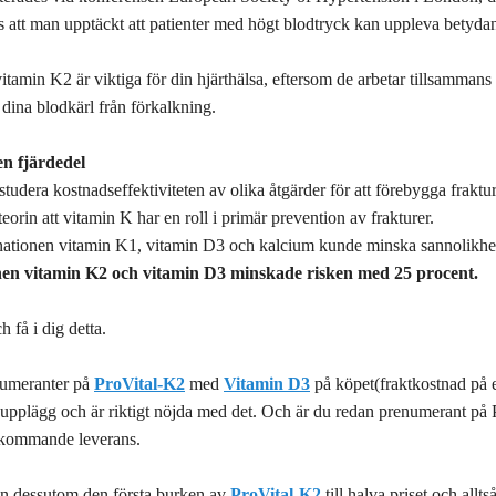
s att man upptäckt att patienter med högt blodtryck kan uppleva betydande
tamin K2 är viktiga för din hjärthälsa, eftersom de arbetar tillsammans
 dina blodkärl från förkalkning.
n fjärdedel
 studera kostnadseffektiviteten av olika åtgärder för att förebygga frakt
eorin att vitamin K har en roll i primär prevention av frakturer.
nationen vitamin K1, vitamin D3 och kalcium kunde minska sannolikhet
en vitamin K2 och vitamin D3 minskade risken med 25 procent.
 få i dig detta.
enumeranter på
ProVital-K2
med
Vitamin D3
på köpet(fraktkostnad på e
upplägg och är riktigt nöjda med det. Och är du redan prenumerant på P
stkommande leverans.
an dessutom den första burken av
ProVital-K2
till halva priset och al