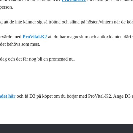
person.
gt att de inte känner sig så tröttna och slitna på hösten/vintern när de
 mervärde med
ProVital-K2
att du har magnesium och antioxidanten däri 
å det behövs som mest.
ördag och det får nog bli en promenad nu.
det här
och få D3 på köpet om du börjar med ProVital-K2. Ange D3 