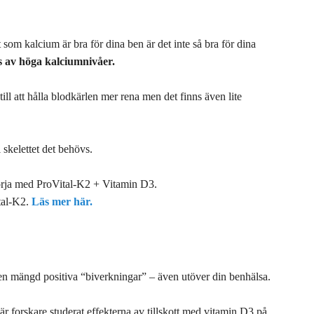
gt som kalcium är bra för dina ben är det inte så bra för dina
as av höga kalciumnivåer.
ll att hålla blodkärlen mer rena men det finns även lite
 skelettet det behövs.
 börja med ProVital-K2 + Vitamin D3.
tal-K2.
Läs mer här.
en mängd positiva “biverkningar” – även utöver din benhälsa.
 forskare studerat effekterna av tillskott med vitamin D3 på