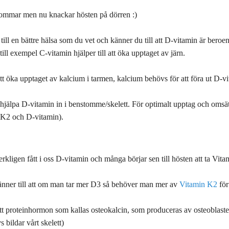
sommar men nu knackar hösten på dörren :)
g till en bättre hälsa som du vet och känner du till att D-vitamin är bero
ill exempel C-vitamin hjälper till att öka upptaget av järn.
t öka upptaget av kalcium i tarmen, kalcium behövs för att föra ut D-v
hjälpa D-vitamin in i benstomme/skelett. För optimalt upptag och omsät
K2 och D-vitamin).
kligen fått i oss D-vitamin och många börjar sen till hösten att ta Vit
nner till att om man tar mer D3 så behöver man mer av
Vitamin K2
för
tt proteinhormon som kallas osteokalcin, som produceras av osteoblaster
 bildar vårt skelett)