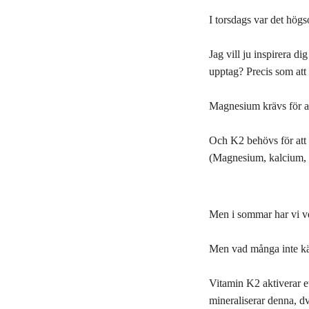
I torsdags var det hög
Jag vill ju inspirera di
upptag? Precis som att t
Magnesium krävs för at
Och K2 behövs för att 
(Magnesium, kalcium, 
Men i sommar har vi ver
Men vad många inte kä
Vitamin K2 aktiverar e
mineraliserar denna, dvs