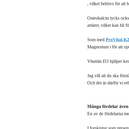
, vilket behövs för at
Osteokalcin tycks också 
artärer, vilket kan bli 
Som med
ProVital-K
Magnesium i för att op
Vitamin D3 hjälper krop
Jag vill att du ska för
Och det är därför vi e
Många fördelar även 
En av de fördelarna me
I forskning som presen