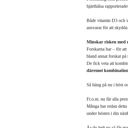
hjärthälsa rapporterade
Både vitamin D3 och vi
ansvarar för att skydda
Minskar risken med e
Forskarna har – för att
bland annat forskat på t
De fick veta att kombi
däremot kombination
Så häng på nu i höst och
Fr.o.m. nu får alla pr
Många har redan detta 
under hösten i din nä
Är du helt ny så får m