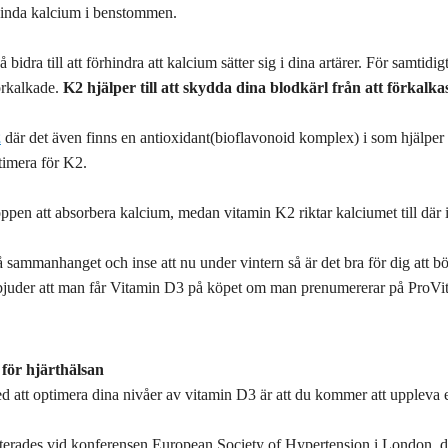
t binda kalcium i benstommen.
bidra till att förhindra att kalcium sätter sig i dina artärer. För samtidi
förkalkade.
K2 hjälper till att skydda dina blodkärl från att förkalk
2
där det även finns en antioxidant(bioflavonoid komplex) i som hjälper ti
timera för K2.
pen att absorbera kalcium, medan vitamin K2 riktar kalciumet till där i
stå sammanhanget och inse att nu under vintern så är det bra för dig att
rbjuder att man får Vitamin D3 på köpet om man prenumererar på ProVi
för hjärthälsan
d att optimera dina nivåer av vitamin D3 är att du kommer att uppleva 
terades vid konferensen European Society of Hypertension i London, där