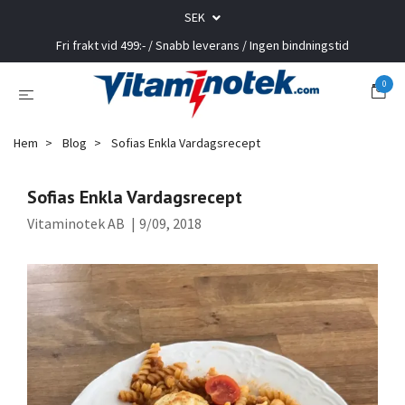
SEK
Fri frakt vid 499:- / Snabb leverans / Ingen bindningstid
0
Hem
Blog
Sofias Enkla Vardagsrecept
Sofias Enkla Vardagsrecept
Vitaminotek AB
|
9/09, 2018