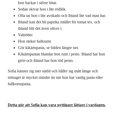
hon hackar i större bitar.
Sedan skivar hon i lite rödlök.
Ofta tar hon i lite avokado och ibland lite vad man har.
Ibland kan det bli paprika istället för tomat tex. och
ibland blir det även oliver i.
Valnötter
Hon steker halloumi
Gör kikärtspasta, se bilden längre ner.
Kikärtspastan blandar hon runt i pesto. Ibland har hon
grön och ibland har hon röd pesto.
Sofia känner sig mer stabil och håller sig mätt länge och
sötsuget är mycket mindre än när hon har vanlig pasta eller
fullkornspasta.
Detta gör att Sofia kan vara nyttigare lättare i vardagen.