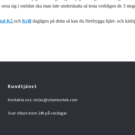
t oroa sig i onödan ska man inte underskatta så testa verkligen de 3 ste
tal-K2
och
Krill
dagligen på detta så kan du förebygga hjärt- och kär
Kundtjänst
Kontakta oss:
niclas@vitaminotek.com
Svar oftast inom 24h på vardagar.