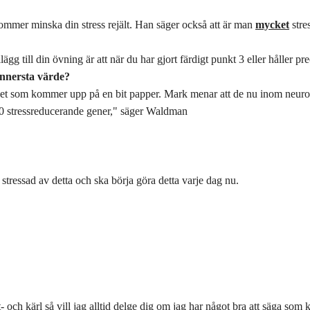
ommer minska din stress rejält. Han säger också att är man
mycket
stre
lägg till din övning är att när du har gjort färdigt punkt 3 eller håller pre
innersta värde?
rdet som kommer upp på en bit papper. Mark menar att de nu inom neuro
00 stressreducerande gener," säger Waldman
tressad av detta och ska börja göra detta varje dag nu.
- och kärl så vill jag alltid delge dig om jag har något bra att säga som 