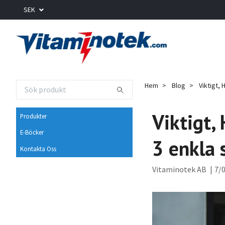
SEK
Hem
Blog
Viktigt, 
Viktigt,
Produkter
E-Böcker
3 enkla 
Kontakta Oss
Vitaminotek AB
|
7/0