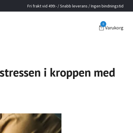
Fri frakt vid 499:- / Snabb leverans / Ingen bindningstid
0
Varukorg
a stressen i kroppen med