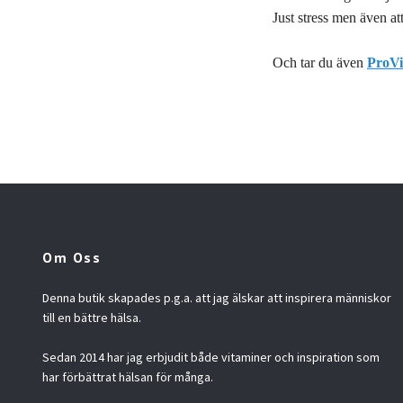
Just stress men även at
Och tar du även
ProVi
Om Oss
Denna butik skapades p.g.a. att jag älskar att inspirera människor
till en bättre hälsa.
Sedan 2014 har jag erbjudit både vitaminer och inspiration som
har förbättrat hälsan för många.