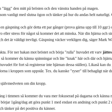
 "lägg" den mitt på brösten och den vänstra handen på magen.
som vanligt med slutna ögon och tänker på hur du andas helt naturligt. 
en gäspning och gör detta ett par gånger (prova gärna upp till 10 ggr
o eller stress för något så kommer det att minska. När din hjärna och s
ch det är väldigt trevligt. Gäspning väcker verkligen dig, säger Mark 
akta. För ner hakan mot bröstet och börja "rulla" huvudet ett varv
jätte
ta så kommer du känna spänningar och lite "knak" här och där och hjärn
u huvudet för fort så registrerar inte hjärnan dessa ställen). Likaså kan
orna i kroppen som uppstår. Tex. du kanske "ryser" till behagligt när du
 självmedveten om din kropp.
 gång i timmen så kommer du vara mer fokuserad på dagarna och känna m
 börjar 1gång/dag att göra punkt 1 med endast en andning och punkt 2 
ch tänker på det positiva du känner.