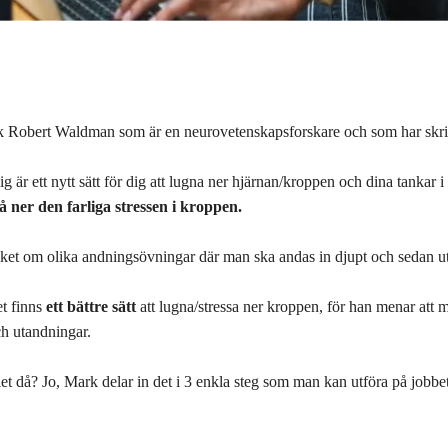
k Robert Waldman som är en neurovetenskapsforskare och som har skriv
l dig är ett nytt sätt för dig att lugna ner hjärnan/kroppen och dina tanka
å ner den farliga stressen i kroppen.
et om olika andningsövningar där man ska andas in djupt och sedan ut på
t finns
ett bättre sätt
att lugna/stressa ner kroppen, för han menar att 
h utandningar.
et då? Jo, Mark delar in det i 3 enkla steg som man kan utföra på jobbet