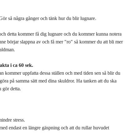
Gör så några gånger och tänk hur du blir lugnare.
:) och detta kommer få dig lugnare och du kommer kunna notera
inne börjar slappna av och få mer "ro" så kommer du att bli mer
Waldman.
sakta i ca 60 sek.
an kommer uppfatta dessa ställen och med tiden sen så blir du
 du göra på samma sätt med dina skuldror. Ha tanken att du ska
 gör detta.
indre stress.
med endast en längre gäspning och att du rullar huvudet