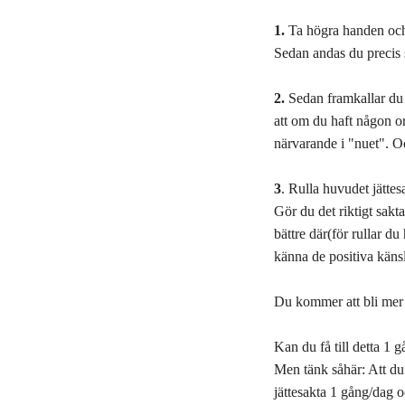
1.
Ta högra handen och
Sedan andas du precis 
2.
Sedan framkallar du 
att om du haft någon or
närvarande i "nuet". O
3
. Rulla huvudet jättes
Gör du det riktigt sak
bättre där(för rullar d
känna de positiva känsl
Du kommer att bli mer
Kan du få till detta 1
Men tänk såhär: Att du
jättesakta 1 gång/dag o