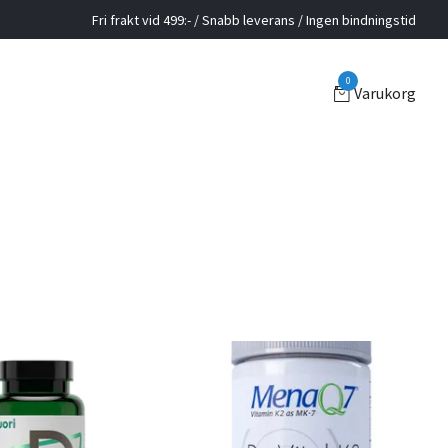
Fri frakt vid 499:- / Snabb leverans / Ingen bindningstid
0
Varukorg