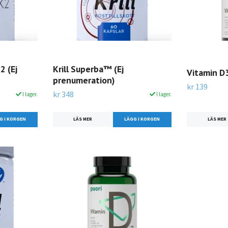
2 (Ej
Krill Superba™ (Ej
Vitamin D3
prenumeration)
kr 139
kr 348
I lager.
I lager.
LÄS MER
LÄS MER