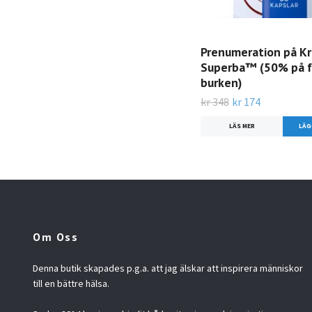
Prenumeration på Kri
Superba™ (50% på f
burken)
kr 348
kr 174
LÄS MER
Om Oss
Denna butik skapades p.g.a. att jag älskar att inspirera människor
till en bättre hälsa.