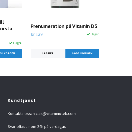
ll
Prenumeration på Vitamin D3
örsta
kr 139
I lager.
I lager.
LÄS MER
Kundtjänst
Kontakta oss:
niclas@vitaminotek.com
Svar oftast inom 24h på vardagar.