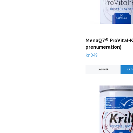
MenaQ7® ProVital-K
prenumeration)
kr 349
LÄS MER