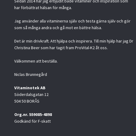
Sedan 2014 har jag erbjudit både vitaminer och inspiration som
har förbättrat hälsan för många.
Jag använder alla vitaminerna själv och testa gärna själv och gör
som så många andra och gå mot en bättre hälsa.
Det är min drivkraft. Att hjälpa och inspirera. Till min hjälp har jag Dr
Christina Beer som har tagit fram ProVital-K2 åt oss.
Välkommen att beställa.
Niclas Brunnegård
Vitaminotek AB
Söderdalsgatan 12
504 50 BORÅS
Org.nr. 559085-4898
Godkänd för F-skatt