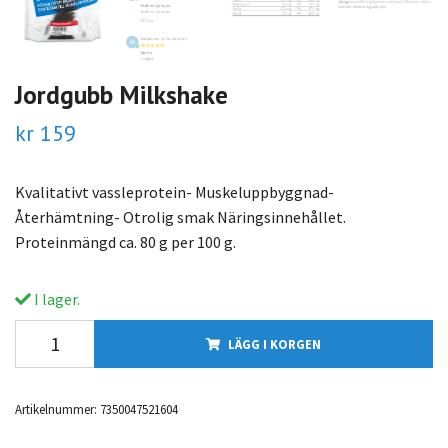
Jordgubb Milkshake
kr 159
Kvalitativt vassleprotein- Muskeluppbyggnad-
Återhämtning- Otrolig smak Näringsinnehållet.
Proteinmängd ca. 80 g per 100 g.
I lager.
LÄGG I KORGEN
Artikelnummer:
7350047521604