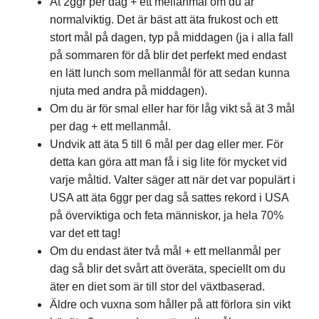
Ät 2ggr per dag + ett mellanmål om du är
normalviktig. Det är bäst att äta frukost och ett
stort mål på dagen, typ på middagen (ja i alla fall
på sommaren för då blir det perfekt med endast
en lätt lunch som mellanmål för att sedan kunna
njuta med andra på middagen).
Om du är för smal eller har för låg vikt så ät 3 mål
per dag + ett mellanmål.
Undvik att äta 5 till 6 mål per dag eller mer. För
detta kan göra att man få i sig lite för mycket vid
varje måltid. Valter säger att när det var populärt i
USA att äta 6ggr per dag så sattes rekord i USA
på överviktiga och feta människor, ja hela 70%
var det ett tag!
Om du endast äter två mål + ett mellanmål per
dag så blir det svårt att överäta, speciellt om du
äter en diet som är till stor del växtbaserad.
Äldre och vuxna som håller på att förlora sin vikt