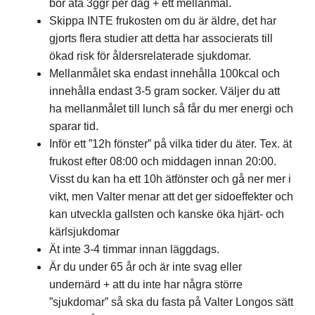
bör äta 3ggr per dag + ett mellanmål.
Skippa INTE frukosten om du är äldre, det har
gjorts flera studier att detta har associerats till
ökad risk för åldersrelaterade sjukdomar.
Mellanmålet ska endast innehålla 100kcal och
innehålla endast 3-5 gram socker. Väljer du att
ha mellanmålet till lunch så får du mer energi och
sparar tid.
Inför ett ”12h fönster” på vilka tider du äter. Tex. ät
frukost efter 08:00 och middagen innan 20:00.
Visst du kan ha ett 10h ätfönster och gå ner mer i
vikt, men Valter menar att det ger sidoeffekter och
kan utveckla gallsten och kanske öka hjärt- och
kärlsjukdomar
Ät inte 3-4 timmar innan läggdags.
Är du under 65 år och är inte svag eller
undernärd + att du inte har några större
”sjukdomar” så ska du fasta på Valter Longos sätt