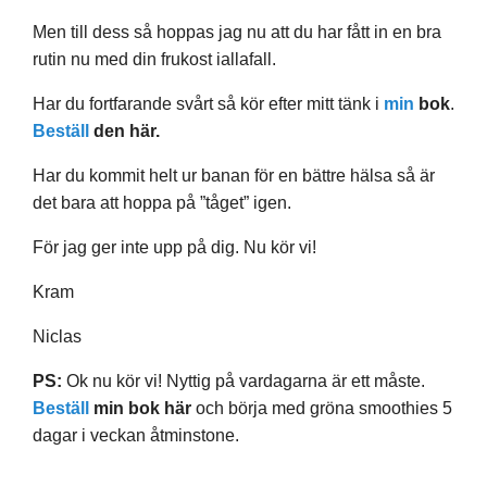
Men till dess så hoppas jag nu att du har fått in en bra
rutin nu med din frukost iallafall.
Har du fortfarande svårt så kör efter mitt tänk i
min
bok
.
Beställ
den här.
Har du kommit helt ur banan för en bättre hälsa så är
det bara att hoppa på ”tåget” igen.
För jag ger inte upp på dig. Nu kör vi!
Kram
Niclas
PS:
Ok nu kör vi! Nyttig på vardagarna är ett måste.
Beställ
min bok här
och börja med gröna smoothies 5
dagar i veckan åtminstone.