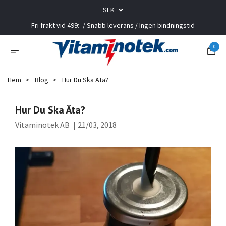
SEK
Fri frakt vid 499:- / Snabb leverans / Ingen bindningstid
0
Hem
Blog
Hur Du Ska Äta?
Hur Du Ska Äta?
Vitaminotek AB
|
21/03, 2018