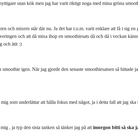
e onyttigare utan kök men jag har varit riktigt noga med mina gröna smoot
aren och mixern står där nu. Ja det har t.o.m. varit enklare att få i sig e
veringen och att då mixa ihop en smoothiesats då och då i veckan känns 
 och ätit :)
 smoothie igen. När jag gjorde den senaste smoothiesatsen så hittade ja
 mig som underlättar att hålla fokus med något, ja i detta fall att jag sk
mig , ja typ den sista tanken så tänker jag på att
imorgon bitti så ska 