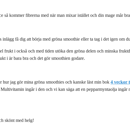
uice så kommer fibrerna med när man mixar istället och din mage mår bra
 inlägg få dig att börja med gröna smoothie eller ta tag i det igen om du 
l frukt i också och med tiden utöka den gröna delen och minska fruktdel
rukt i är bara bra och det gör smoothien godare.
er hur jag gör mina gröna smoothies och kanske läst min bok
4 veckor ti
Multivitamin ingår i den och vi kan säga att en pepparmyntaolja ingår 
och skönt med helg!