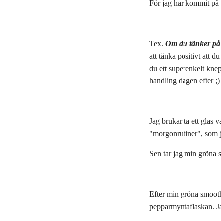
För jag har kommit på 
Tex.
Om du tänker på 
att tänka positivt att d
du ett superenkelt knep
handling dagen efter ;)
Jag brukar ta ett glas 
"morgonrutiner", som ja
Sen tar jag min gröna s
Efter min gröna smooth
pepparmyntaflaskan. Ja