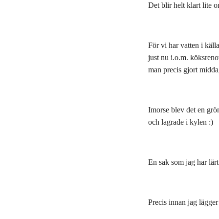
Det blir helt klart lit
För vi har vatten i käll
just nu i.o.m. köksreno
man precis gjort middag
Imorse blev det en grön
och lagrade i kylen :)
En sak som jag har lärt
Precis innan jag lägger 