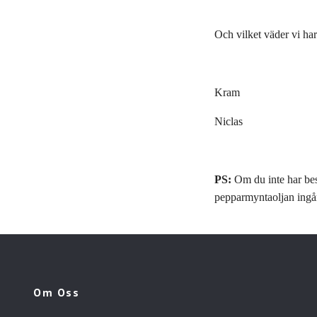
Och vilket väder vi har.
Kram
Niclas
PS:
Om du inte har bes
pepparmyntaoljan ingår
Om Oss