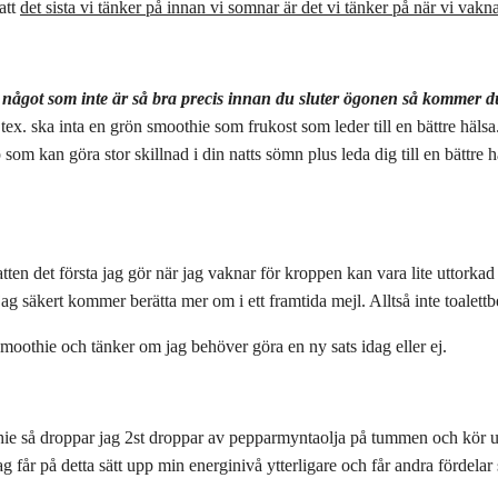
att
det sista vi tänker på innan vi somnar är det vi tänker på när vi vakn
något som inte är så bra precis innan du sluter ögonen så kommer du
u tex. ska inta en grön smoothie som frukost som leder till en bättre hälsa
 som kan göra stor skillnad i din natts sömn plus leda dig till en bättre
vatten det första jag gör när jag vaknar för kroppen kan vara lite uttork
g säkert kommer berätta mer om i ett framtida mejl. Alltså inte toalettb
moothie och tänker om jag behöver göra en ny sats idag eller ej.
ie så droppar jag 2st droppar av pepparmyntaolja på tummen och kör u
g får på detta sätt upp min energinivå ytterligare och får andra fördel