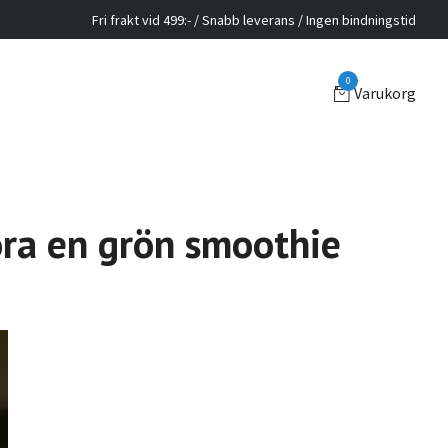
Fri frakt vid 499:- / Snabb leverans / Ingen bindningstid
0
Varukorg
öra en grön smoothie