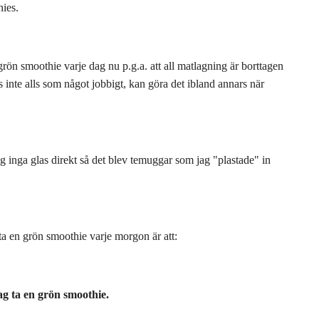
hies.
n grön smoothie varje dag nu p.g.a. att all matlagning är borttagen
inte alls som något jobbigt, kan göra det ibland annars när
g inga glas direkt så det blev temuggar som jag "plastade" in
a ta en grön smoothie varje morgon är att:
jag ta en grön smoothie.