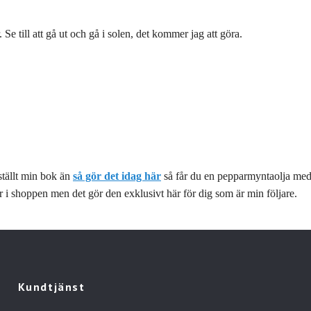
 Se till att gå ut och gå i solen, det kommer jag att göra.
tällt min bok än
så gör det idag här
så får du en pepparmyntaolja med 
 i shoppen men det gör den exklusivt här för dig som är min följare.
Kundtjänst